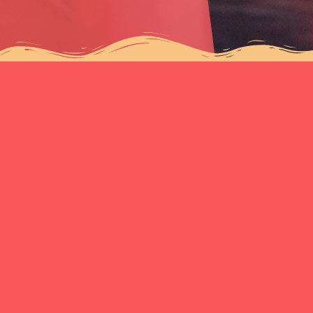
Client
Type
Site web
Concept Iton
Site vitrine
Voir le site
Site de
Boris Ravignon
Voir le site
campagne
Laurent Paillas
Site vitrine
Voir le site
Ils nous ont confié leur site web
Vitrine, institutionnel, e-commerce ou site sur-mesure :